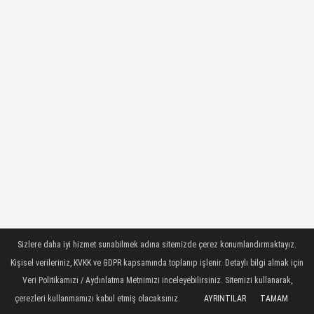
Sizlere daha iyi hizmet sunabilmek adına sitemizde çerez konumlandırmaktayız.
Kişisel verileriniz, KVKK ve GDPR kapsamında toplanıp işlenir. Detaylı bilgi almak için
Veri Politikamızı / Aydınlatma Metnimizi inceleyebilirsiniz. Sitemizi kullanarak,
çerezleri kullanmamızı kabul etmiş olacaksınız.
AYRINTILAR
TAMAM