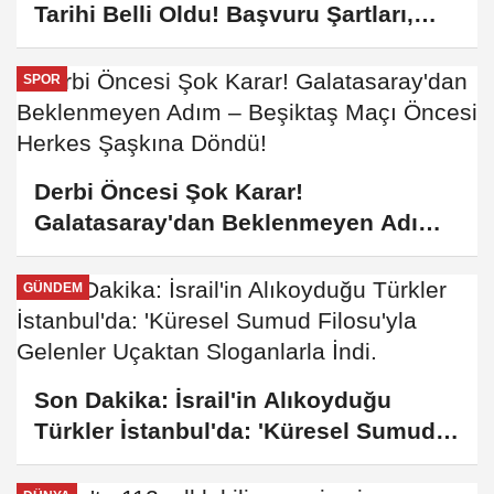
Tarihi Belli Oldu! Başvuru Şartları,
Kriterler ve Kiralık Sosyal Konut
Projesine Dahil Olma Süreci Hakkında
SPOR
Tüm Detaylar!
Derbi Öncesi Şok Karar!
Galatasaray'dan Beklenmeyen Adım –
Beşiktaş Maçı Öncesi Herkes Şaşkına
Döndü!
GÜNDEM
Son Dakika: İsrail'in Alıkoyduğu
Türkler İstanbul'da: 'Küresel Sumud
Filosu'yla Gelenler Uçaktan
Sloganlarla İndi.