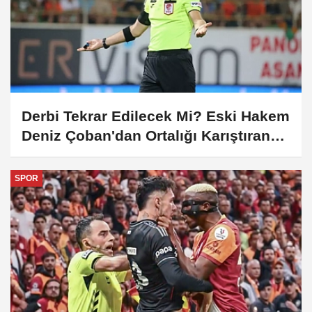
Derbi Tekrar Edilecek Mi? Eski Hakem
Deniz Çoban'dan Ortalığı Karıştıran
Kural Hatası İddiası!
SPOR