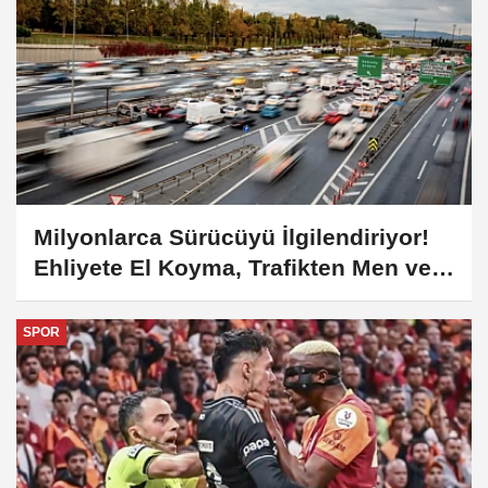
Milyonlarca Sürücüyü İlgilendiriyor!
Ehliyete El Koyma, Trafikten Men ve
180 Bin TL'ye Varan Cezalar Meclis'te!
SPOR