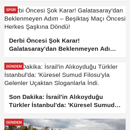
Kriterler ve Kiralık Sosyal Konut
Projesine Dahil Olma Süreci Hakkında
SPOR
Tüm Detaylar!
Derbi Öncesi Şok Karar!
Galatasaray'dan Beklenmeyen Adım –
Beşiktaş Maçı Öncesi Herkes Şaşkına
Döndü!
GÜNDEM
Son Dakika: İsrail'in Alıkoyduğu
Türkler İstanbul'da: 'Küresel Sumud
Filosu'yla Gelenler Uçaktan
Sloganlarla İndi.
GÜNDEM