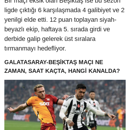
Bir maçı eksik olan Beşiktaş ise bu sezon
ligde çıktığı 6 karşılaşmada 4 galibiyet ve 2
yenilgi elde etti. 12 puan toplayan siyah-
beyazlı ekip, haftaya 5. sırada girdi ve
derbide galip gelerek üst sıralara
tırmanmayı hedefliyor.
GALATASARAY-BEŞİKTAŞ MAÇI NE
ZAMAN, SAAT KAÇTA, HANGİ KANALDA?