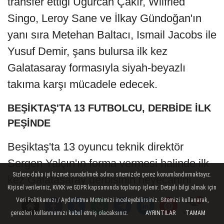
Sarı-kırmızılı takımda 7 futbolcu, teknik
direktör Okan Buruk'un görev vermesi
durumunda ilk kez Beşiktaş derbisinde
oynayacak.
Yaz transfer döneminde sarı-kırmızılı ekibin
transfer ettiği Uğurcan Çakır, Wilfried
Singo, Leroy Sane ve İlkay Gündoğan'ın
yanı sıra Metehan Baltacı, Ismail Jacobs ile
Yusuf Demir, şans bulursa ilk kez
Galatasaray formasıyla siyah-beyazlı
Sizlere daha iyi hizmet sunabilmek adına sitemizde çerez konumlandırmaktayız.
takıma karşı mücadele edecek.
Kişisel verileriniz, KVKK ve GDPR kapsamında toplanıp işlenir. Detaylı bilgi almak için
Veri Politikamızı / Aydınlatma Metnimizi inceleyebilirsiniz. Sitemizi kullanarak,
BEŞİKTAŞ'TA 13 FUTBOLCU, DERBİDE İLK
çerezleri kullanmamızı kabul etmiş olacaksınız.
AYRINTILAR
TAMAM
Yorumlar
PEŞİNDE