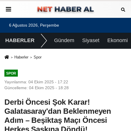
6 Ağustos 2026, Perşembe
HABERLER
Gündem
Siyaset
Ekonomi
Haberler
Spor
SPOR
Yayınlanma: 04 Ekim 2025 - 17:22
Güncelleme: 04 Ekim 2025 - 18:28
Derbi Öncesi Şok Karar!
Galatasaray'dan Beklenmeyen
Adım – Beşiktaş Maçı Öncesi
Herkes Şaşkına Döndü!