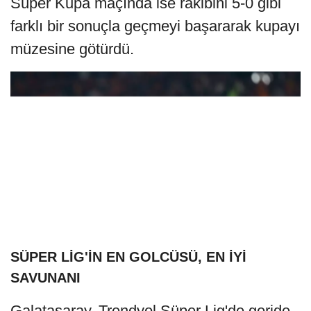
Süper Kupa maçında ise rakibini 5-0 gibi
farklı bir sonuçla geçmeyi başararak kupayı
müzesine götürdü.
SÜPER LİG'İN EN GOLCÜSÜ, EN İYİ
SAVUNANI
Galatasaray, Trendyol Süper Lig'de geride