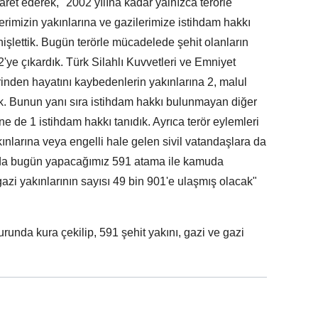
ret ederek, "2002 yılına kadar yalnızca terörle
rimizin yakınlarına ve gazilerimize istihdam hakkı
işlettik. Bugün terörle mücadelede şehit olanların
2'ye çıkardık. Türk Silahlı Kuvvetleri ve Emniyet
rinden hayatını kaybedenlerin yakınlarına 2, malul
ık. Bunun yanı sıra istihdam hakkı bulunmayan diğer
e de 1 istihdam hakkı tanıdık. Ayrıca terör eylemleri
ınlarına veya engelli hale gelen sivil vatandaşlara da
mda bugün yapacağımız 591 atama ile kamuda
gazi yakınlarının sayısı 49 bin 901'e ulaşmış olacak"
unda kura çekilip, 591 şehit yakını, gazi ve gazi