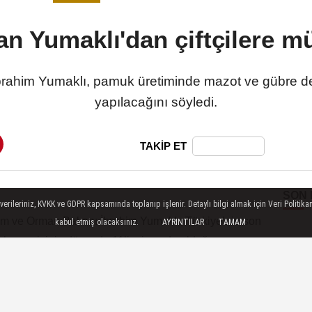
n Yumaklı'dan çiftçilere m
rahim Yumaklı, pamuk üretiminde mazot ve gübre d
yapılacağını söyledi.
TAKİP ET
SON
ileriniz, KVKK ve GDPR kapsamında toplanıp işlenir. Detaylı bilgi almak için Veri Politikam
kabul etmiş olacaksınız.
AYRINTILAR
TAMAM