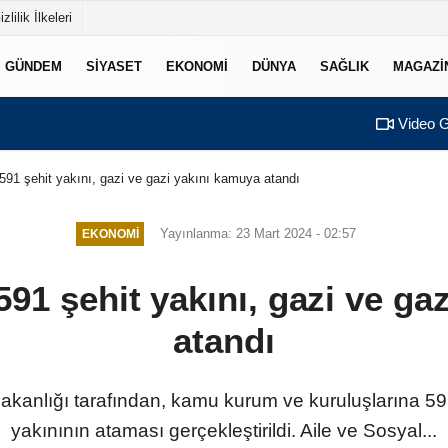
izlilik İlkeleri
GÜNDEM
SIYASET
EKONOMI
DÜNYA
SAĞLIK
MAGAZI
Video G
91 şehit yakını, gazi ve gazi yakını kamuya atandı
Yayınlanma: 23 Mart 2024 - 02:57
EKONOMI
91 şehit yakını, gazi ve ga
atandı
akanlığı tarafından, kamu kurum ve kuruluşlarına 591
yakınının ataması gerçekleştirildi. Aile ve Sosyal...