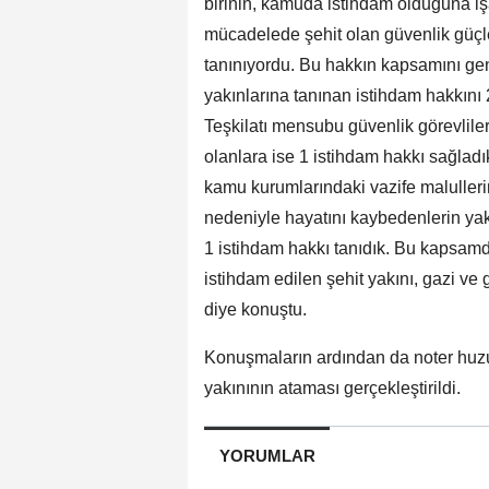
birinin, kamuda istihdam olduğuna işa
mücadelede şehit olan güvenlik güçle
tanınıyordu. Bu hakkın kapsamını gen
yakınlarına tanınan istihdam hakkını 
Teşkilatı mensubu güvenlik görevlile
olanlara ise 1 istihdam hakkı sağlad
kamu kurumlarındaki vazife malullerin
nedeniyle hayatını kaybedenlerin yak
1 istihdam hakkı tanıdık. Bu kapsa
istihdam edilen şehit yakını, gazi ve 
diye konuştu.
Konuşmaların ardından da noter huzur
yakınının ataması gerçekleştirildi.
YORUMLAR