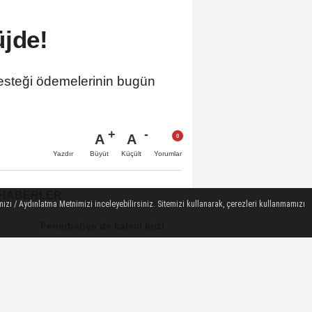
üjde!
esteği ödemelerinin bugün
A
A
Büyüt
Küçült
Yazdır
Yorumlar
 HABERLER
ızı / Aydınlatma Metnimizi inceleyebilirsiniz. Sitemizi kullanarak, çerezleri kullanmamızı
Fenerbahçe’de kaleci krizi
büyüyor: Ederson yok, Tarık
sahaya çıkabilir.
Milyonlarca Sürücüyü
İlgilendiriyor! Ehliyete El
Koyma, Trafikten...