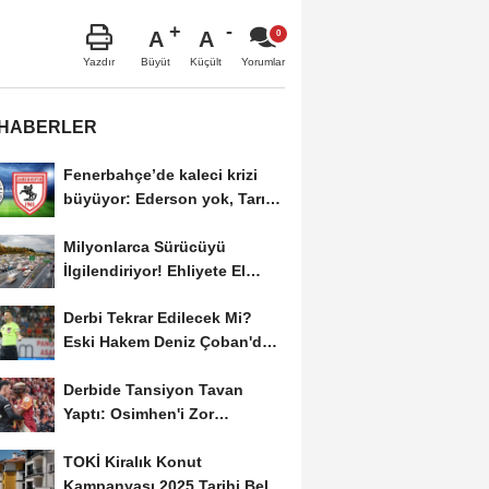
A
A
Büyüt
Küçült
Yazdır
Yorumlar
 HABERLER
Fenerbahçe’de kaleci krizi
büyüyor: Ederson yok, Tarık
sahaya çıkabilir.
Milyonlarca Sürücüyü
İlgilendiriyor! Ehliyete El
Koyma, Trafikten...
Derbi Tekrar Edilecek Mi?
Eski Hakem Deniz Çoban'dan
Ortalığı Karıştıran...
Derbide Tansiyon Tavan
Yaptı: Osimhen'i Zor
Sakinleştirdiler!
TOKİ Kiralık Konut
Kampanyası 2025 Tarihi Belli