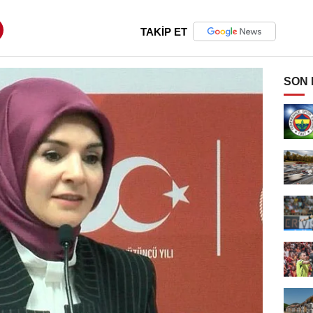
TAKİP ET
SON